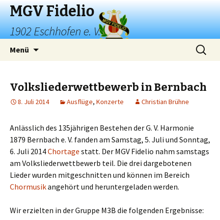
MGV Fidelio
1902 Eschhofen e. V.
Springe
Suchen
Menü
zum
nach:
Inhalt
Volksliederwettbewerb in Bernbach
8. Juli 2014
Ausflüge
,
Konzerte
Christian Brühne
Anlässlich des 135jährigen Bestehen der G. V. Harmonie
1879 Bernbach e. V. fanden am Samstag, 5. Juli und Sonntag,
6. Juli 2014
Chortage
statt. Der MGV Fidelio nahm samstags
am Volksliederwettbewerb teil. Die drei dargebotenen
Lieder wurden mitgeschnitten und können im Bereich
Chormusik
angehört und heruntergeladen werden.
Wir erzielten in der Gruppe M3B die folgenden Ergebnisse: