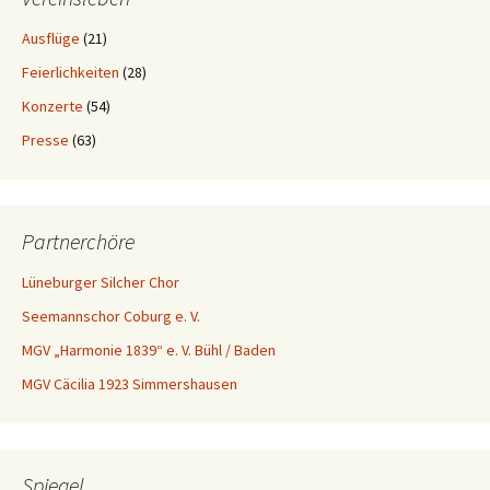
Ausflüge
(21)
Feierlichkeiten
(28)
Konzerte
(54)
Presse
(63)
Partnerchöre
Lüneburger Silcher Chor
Seemannschor Coburg e. V.
MGV „Harmonie 1839“ e. V. Bühl / Baden
MGV Cäcilia 1923 Simmershausen
Spiegel