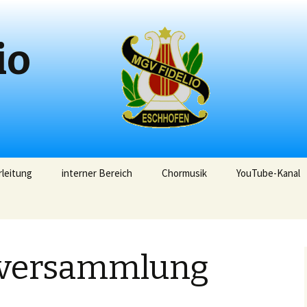
io
leitung
interner Bereich
Chormusik
YouTube-Kanal
rversammlung