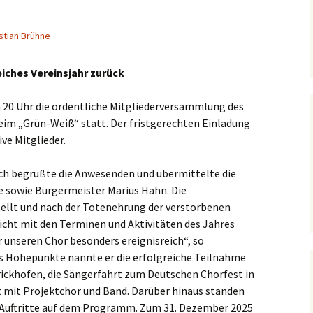
stian Brühne
eiches Vereinsjahr zurück
m 20 Uhr die ordentliche Mitgliederversammlung des
eim „Grün-Weiß“ statt. Der fristgerechten Einladung
ve Mitglieder.
ich begrüßte die Anwesenden und übermittelte die
e sowie Bürgermeister Marius Hahn. Die
tellt und nach der Totenehrung der verstorbenen
richt mit den Terminen und Aktivitäten des Jahres
r unseren Chor besonders ereignisreich“, so
ls Höhepunkte nannte er die erfolgreiche Teilnahme
ickhofen, die Sängerfahrt zum Deutschen Chorfest in
 mit Projektchor und Band. Darüber hinaus standen
 Auftritte auf dem Programm. Zum 31. Dezember 2025