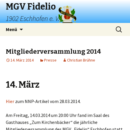
MGV Fidelio
1902 Eschhofen e. V.
Springe
Suchen
Menü
zum
nach:
Inhalt
Mitgliederversammlung 2014
14. März 2014
Presse
Christian Brühne
14. März
Hier
zum NNP-Artikel vom 28.03.2014.
Am Freitag, 14.03.2014 um 20:00 Uhr fand im Saal des
Gasthauses „Zum Kirchenbäcker“ die jährliche
Mitgliederversammlung des MGV „Fidelio“ Eschhofen statt.