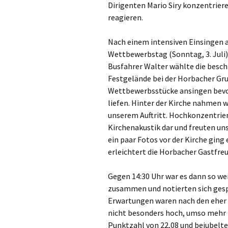
Dirigenten Mario Siry konzentrier
reagieren.
Nach einem intensiven Einsingen 
Wettbewerbstag (Sonntag, 3. Juli)
Busfahrer Walter wählte die besch
Festgelände bei der Horbacher Gr
Wettbewerbsstücke ansingen bevor
liefen. Hinter der Kirche nahmen 
unserem Auftritt. Hochkonzentrie
Kirchenakustik dar und freuten un
ein paar Fotos vor der Kirche ging
erleichtert die Horbacher Gastfre
Gegen 14:30 Uhr war es dann so wei
zusammen und notierten sich gesp
Erwartungen waren nach den eher
nicht besonders hoch, umso mehr f
Punktzahl von 22,08 und bejubelte