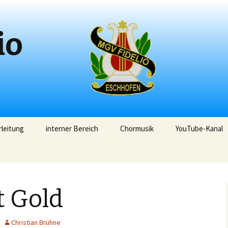
io
leitung
interner Bereich
Chormusik
YouTube-Kanal
t Gold
Christian Brühne