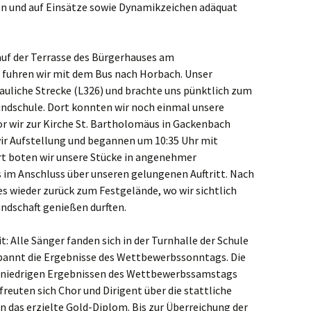
en und auf Einsätze sowie Dynamikzeichen adäquat
auf der Terrasse des Bürgerhauses am
 fuhren wir mit dem Bus nach Horbach. Unser
auliche Strecke (L326) und brachte uns pünktlich zum
undschule. Dort konnten wir noch einmal unsere
 wir zur Kirche St. Bartholomäus in Gackenbach
wir Aufstellung und begannen um 10:35 Uhr mit
rt boten wir unsere Stücke in angenehmer
s im Anschluss über unseren gelungenen Auftritt. Nach
 es wieder zurück zum Festgelände, wo wir sichtlich
undschaft genießen durften.
t: Alle Sänger fanden sich in der Turnhalle der Schule
annt die Ergebnisse des Wettbewerbssonntags. Die
 niedrigen Ergebnissen des Wettbewerbssamstags
reuten sich Chor und Dirigent über die stattliche
n das erzielte Gold-Diplom. Bis zur Überreichung der