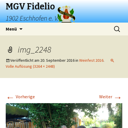
MGV Fidelio
1902 Eschhofen e. V.
Springe
Suchen
Menü
zum
nach:
Inhalt
img_2248
Veröffentlicht am
20. September 2016
in
Weinfest 2016
.
Volle Auflösung (3264 × 2448)
←
→
Vorherige
Weiter