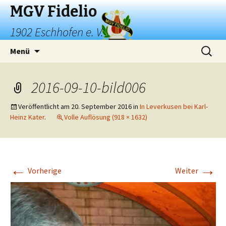
MGV Fidelio
1902 Eschhofen e. V.
Springe
Suchen
Menü
zum
nach:
Inhalt
2016-09-10-bild006
Veröffentlicht am
20. September 2016
in
In Leverkusen bei Karl-
Heinz Kater
.
Volle Auflösung (918 × 1632)
←
→
Vorherige
Weiter