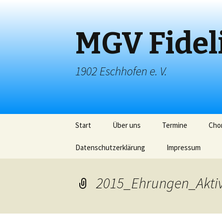
MGV Fidel
1902 Eschhofen e. V.
Springe
Start
Über uns
Termine
Chor
zum
Inhalt
Datenschutzerklärung
Impressum
2015_Ehrungen_Akti