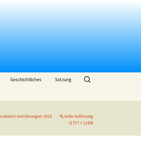
Suchen
Geschichtliches
Satzung
nach:
sdienst und Ehrungen 2015
.
Volle Auflösung
(1717 × 1189)