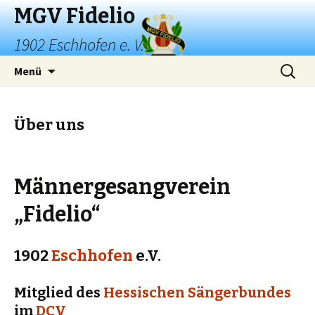
MGV Fidelio
1902 Eschhofen e. V.
Springe
Suchen
Menü
zum
nach:
Inhalt
Über uns
Männergesangverein
„Fidelio“
1902
Eschhofen
e.V.
Mitglied des
Hessischen Sängerbundes
im
DCV